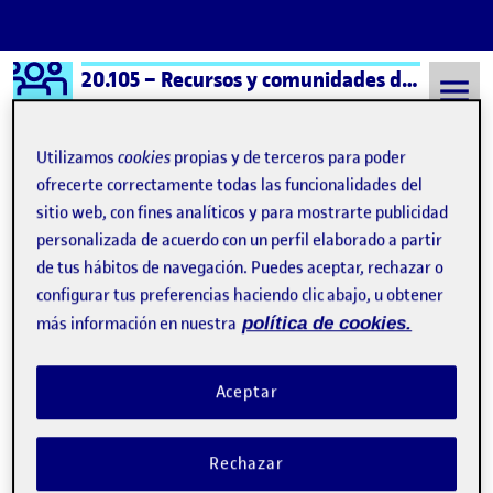
Logo Ágora
20.105 – Recursos y comunidades digitales – Aula 1
Saltar al contenido
Utilizamos
cookies
propias y de terceros para poder
ofrecerte correctamente todas las funcionalidades del
sitio web, con fines analíticos y para mostrarte publicidad
Semestre 20251 - Aula 1
Actividad R4 A6. Cierre de la asignatura en el portafolio personal (individual).
personalizada de acuerdo con un perfil elaborado a partir
Actividad R4 A6. Cierre de
de tus hábitos de navegación. Puedes aceptar, rechazar o
configurar tus preferencias haciendo clic abajo, u obtener
la asignatura en el
más información en nuestra
política de cookies.
portafolio personal
(individual).
Aceptar
Cierre de la asignatura
Rechazar
Publicado por
Publicado por
Carmelo Scarpati Dominguez