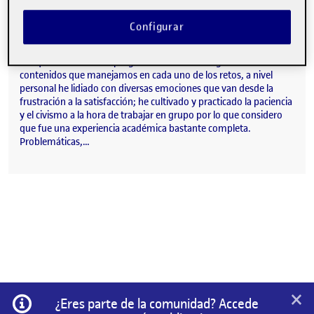
Visibilidad:
Fecha de publicación
en Cierre de la asignatura
Pública
-
26 Dic 2025
-
comentario
Configurar
A lo largo de estos 4 retos en esta materia he experimentado
diversas formas de aprendizaje. Educativamente ha sido
enriquecedor avanzar progresivamente a lo largo de los
contenidos que manejamos en cada uno de los retos, a nivel
personal he lidiado con diversas emociones que van desde la
frustración a la satisfacción; he cultivado y practicado la paciencia
y el civismo a la hora de trabajar en grupo por lo que considero
que fue una experiencia académica bastante completa.
Problemáticas,…
×
Información
¿Eres parte de la comunidad? Accede